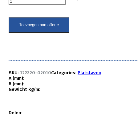
platstaf
6082
T6
20x
Toevoegen aan offerte
10
mm.
aantal
SKU:
122320-02010
Categories:
Platstaven
A (mm):
B (mm):
Gewicht kg/m:
Delen: