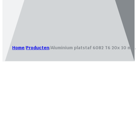
Website laten maken door
Bureau Magneet – Online market
Home
/
Producten
/
Aluminium platstaf 6082 T6 20x 10 mm.