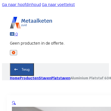
Ga naar hoofdinhoud
Ga naar voettekst
0
Terug
Home
Producten
Staven
Platstaven
Aluminium Platstaf 60
🔍