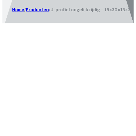
Home
/
Producten
/
U-profiel ongelijkzijdig - 15x30x15x2