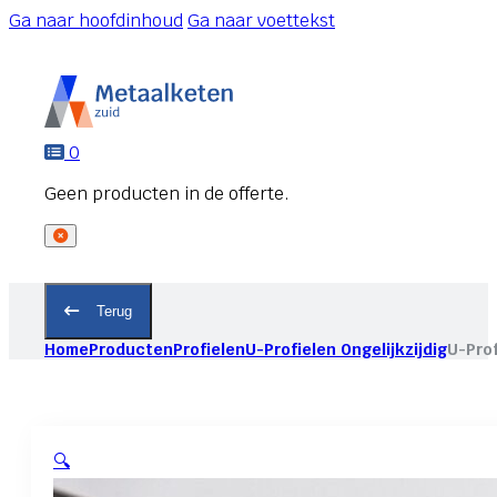
Ga naar hoofdinhoud
Ga naar voettekst
0
Terug
Home
Producten
Profielen
U-Profielen Ongelijkzijdig
U-Prof
🔍