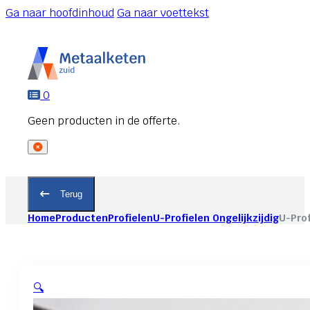
Ga naar hoofdinhoud
Ga naar voettekst
0
Terug
Home
Producten
Profielen
U-Profielen Ongelijkzijdig
U-Prof
🔍