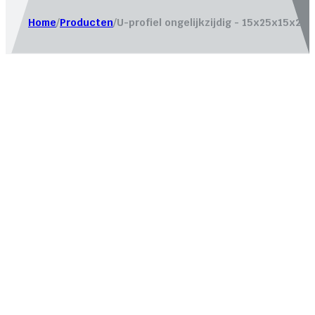
Home
/
Producten
/
U-profiel ongelijkzijdig - 15x25x15x2