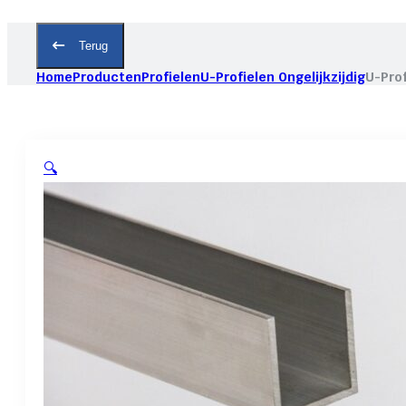
Terug
Home
Producten
Profielen
U-Profielen Ongelijkzijdig
U-Prof
🔍