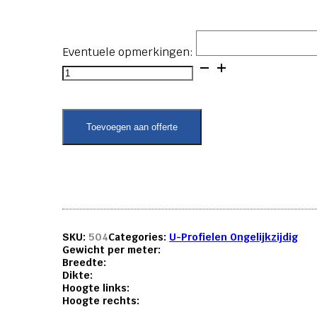
Eventuele opmerkingen:
U-
profiel
ongelijkzijdig
-
10x20x10x2
Toevoegen aan offerte
aantal
SKU:
504
Categories:
U-Profielen Ongelijkzijdig
Gewicht per meter:
Breedte:
Dikte:
Hoogte links:
Hoogte rechts: