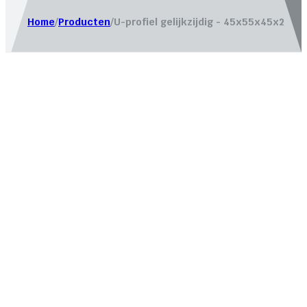
Home
/
Producten
/
U-profiel gelijkzijdig - 45x55x45x2