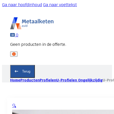
Ga naar hoofdinhoud
Ga naar voettekst
0
Terug
Home
Producten
Profielen
U-Profielen Ongelijkzijdig
U-Prof
🔍