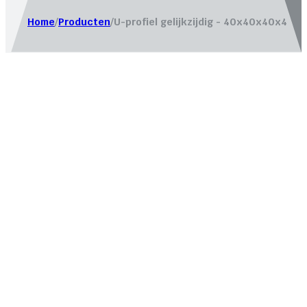
Home
/
Producten
/
U-profiel gelijkzijdig - 40x40x40x4