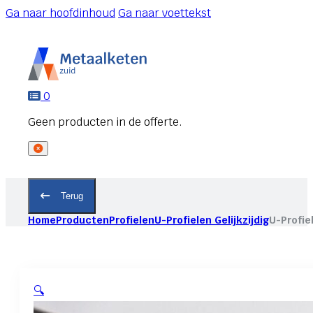
Ga naar hoofdinhoud
Ga naar voettekst
0
Terug
Home
Producten
Profielen
U-Profielen Gelijkzijdig
U-Profie
🔍