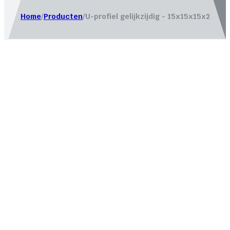
Home
/
Producten
/
U-profiel gelijkzijdig - 15x15x15x2