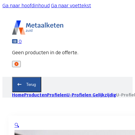
Ga naar hoofdinhoud
Ga naar voettekst
0
Terug
Home
Producten
Profielen
U-Profielen Gelijkzijdig
U-Profie
🔍