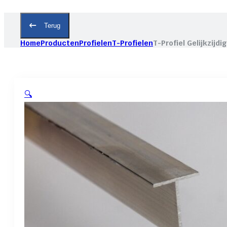
Terug
Home
Producten
Profielen
T-Profielen
T-Profiel Gelijkzijd
🔍