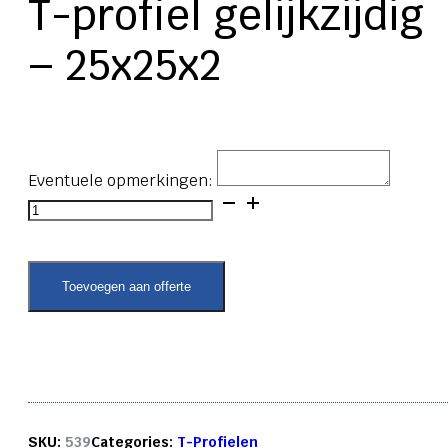
T-profiel gelijkzijdig
– 25x25x2
Eventuele opmerkingen:
T-
profiel
gelijkzijdig
-
25x25x2
Toevoegen aan offerte
aantal
SKU:
539
Categories:
T-Profielen