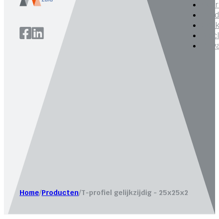
Over
Prod
Cook
Disc
Priv
Website laten maken door
Bureau Magneet – Online market
Home
/
Producten
/
T-profiel gelijkzijdig - 25x25x2