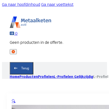
Ga naar hoofdinhoud
Ga naar voettekst
0
Terug
Home
Producten
Profielen
L-Profielen Gelijkzijdig
L-Profiel
🔍