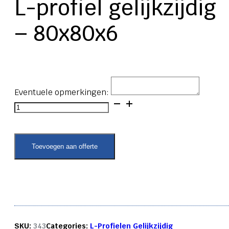
L-profiel gelijkzijdig
– 80x80x6
Eventuele opmerkingen:
L-
profiel
gelijkzijdig
-
80x80x6
Toevoegen aan offerte
aantal
SKU:
343
Categories:
L-Profielen Gelijkzijdig