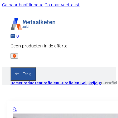
Ga naar hoofdinhoud
Ga naar voettekst
0
Terug
Home
Producten
Profielen
L-Profielen Gelijkzijdig
L-Profiel
🔍