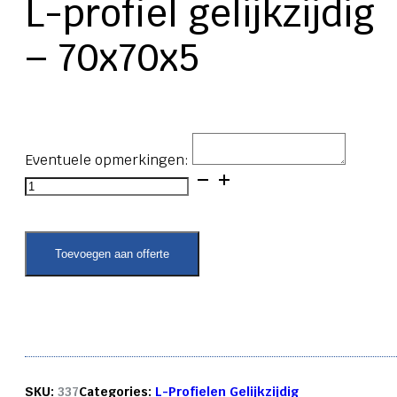
L-profiel gelijkzijdig
– 70x70x5
Eventuele opmerkingen:
L-
profiel
gelijkzijdig
-
70x70x5
Toevoegen aan offerte
aantal
SKU:
337
Categories:
L-Profielen Gelijkzijdig