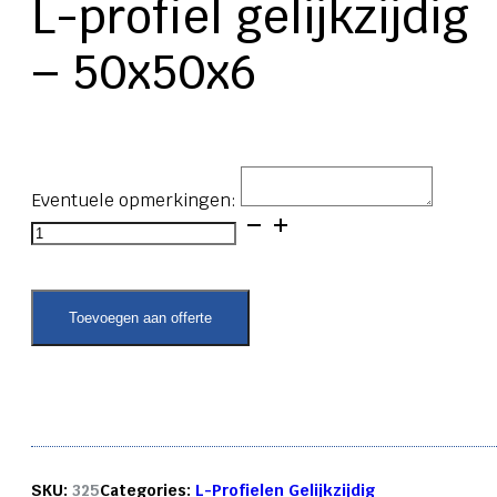
L-profiel gelijkzijdig
– 50x50x6
Eventuele opmerkingen:
L-
profiel
gelijkzijdig
-
50x50x6
Toevoegen aan offerte
aantal
SKU:
325
Categories:
L-Profielen Gelijkzijdig