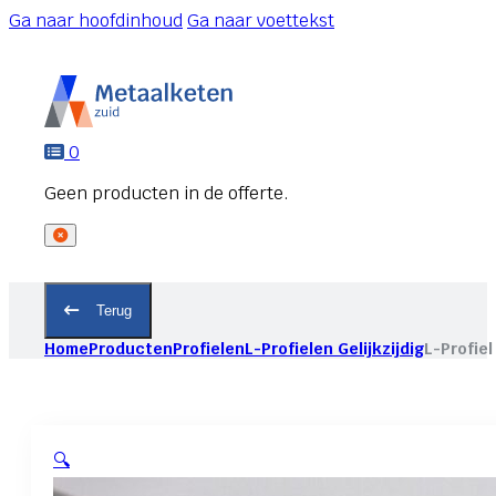
Ga naar hoofdinhoud
Ga naar voettekst
0
Terug
Home
Producten
Profielen
L-Profielen Gelijkzijdig
L-Profiel
🔍