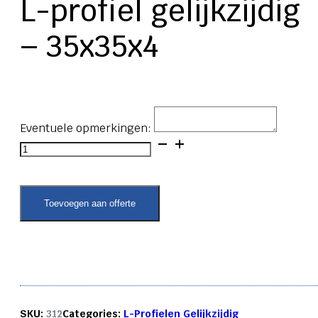
L-profiel gelijkzijdig
– 35x35x4
Eventuele opmerkingen:
L-
profiel
gelijkzijdig
-
35x35x4
Toevoegen aan offerte
aantal
SKU:
312
Categories:
L-Profielen Gelijkzijdig