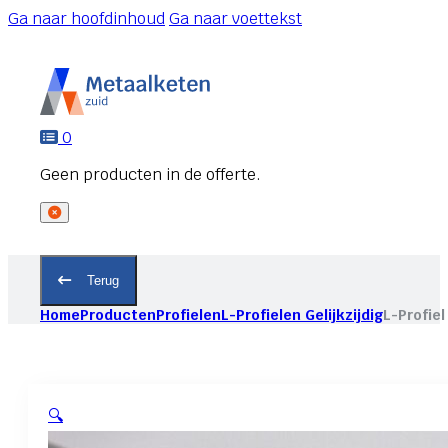
Ga naar hoofdinhoud
Ga naar voettekst
0
Terug
Home
Producten
Profielen
L-Profielen Gelijkzijdig
L-Profiel
🔍