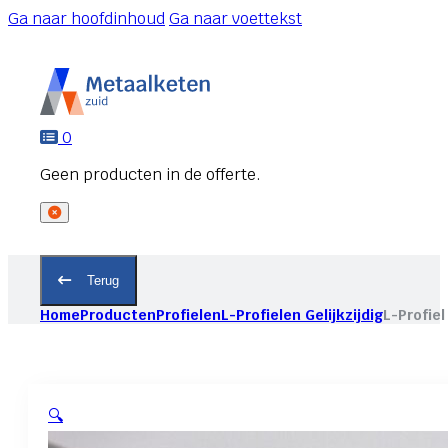
Ga naar hoofdinhoud
Ga naar voettekst
0
Terug
Home
Producten
Profielen
L-Profielen Gelijkzijdig
L-Profiel
🔍