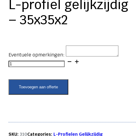
L-profiel gelijkzijdig
– 35x35x2
Eventuele opmerkingen:
L-
profiel
gelijkzijdig
-
35x35x2
Toevoegen aan offerte
aantal
SKU:
310
Categories:
L-Profielen Gelijkzijdig