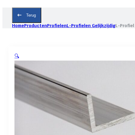
Terug
Home
Producten
Profielen
L-Profielen Gelijkzijdig
L-Profiel
🔍