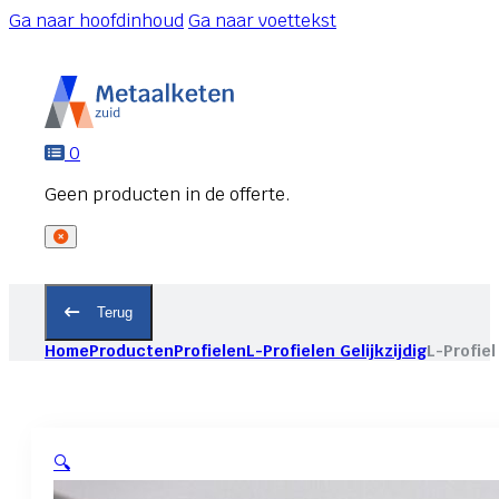
Ga naar hoofdinhoud
Ga naar voettekst
0
Terug
Home
Producten
Profielen
L-Profielen Gelijkzijdig
L-Profiel
🔍