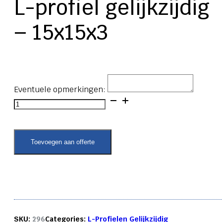
L-profiel gelijkzijdig
– 15x15x3
Eventuele opmerkingen:
L-
profiel
gelijkzijdig
-
15x15x3
Toevoegen aan offerte
aantal
SKU:
296
Categories:
L-Profielen Gelijkzijdig