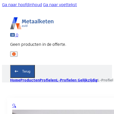
Ga naar hoofdinhoud
Ga naar voettekst
0
Terug
Home
Producten
Profielen
L-Profielen Gelijkzijdig
L-Profiel
🔍