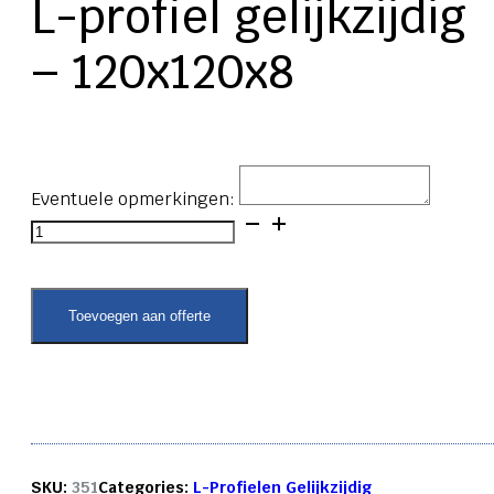
L-profiel gelijkzijdig
– 120x120x8
Eventuele opmerkingen:
L-
profiel
gelijkzijdig
-
120x120x8
Toevoegen aan offerte
aantal
SKU:
351
Categories:
L-Profielen Gelijkzijdig