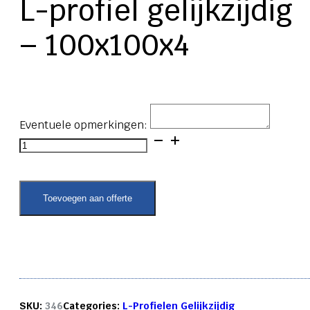
L-profiel gelijkzijdig
– 100x100x4
Eventuele opmerkingen:
L-
profiel
gelijkzijdig
-
100x100x4
Toevoegen aan offerte
aantal
SKU:
346
Categories:
L-Profielen Gelijkzijdig