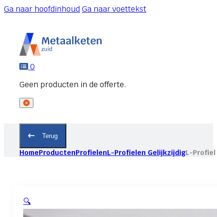
Ga naar hoofdinhoud
Ga naar voettekst
0
Terug
Home
Producten
Profielen
L-Profielen Gelijkzijdig
L-Profiel
🔍