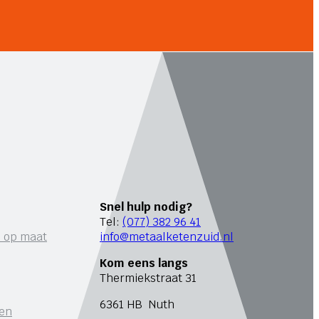
Snel hulp nodig?
Tel:
(077) 382 96 41
n op maat
info@metaalketenzuid.nl
Kom eens langs
Thermiekstraat 31
6361 HB Nuth
ren