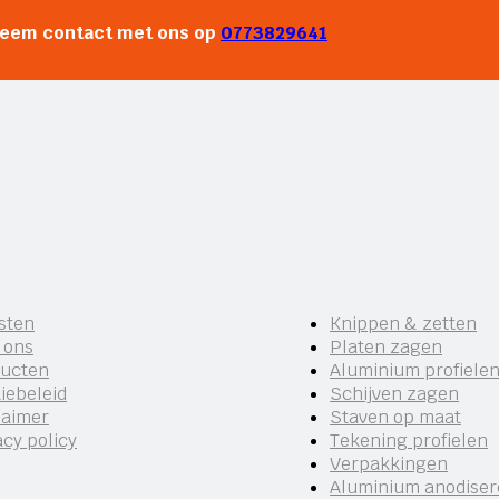
neem contact met ons op
0773829641
sten
Knippen & zetten
 ons
Platen zagen
ucten
Aluminium profiele
iebeleid
Schijven zagen
laimer
Staven op maat
acy policy
Tekening profielen
Verpakkingen
Aluminium anodise