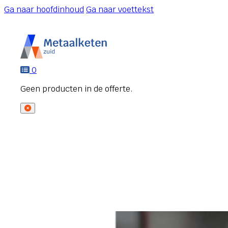
Ga naar hoofdinhoud
Ga naar voettekst
0