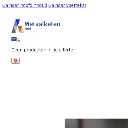
Ga naar hoofdinhoud
Ga naar voettekst
0