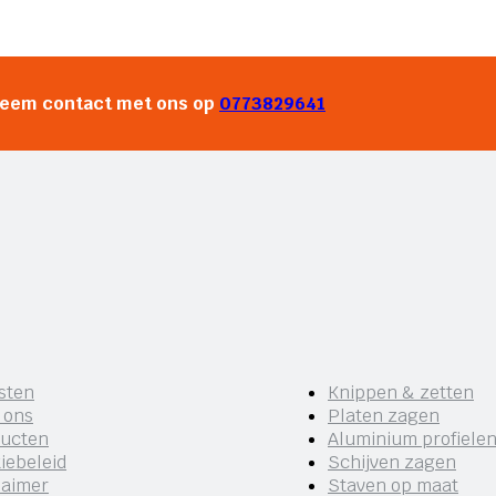
neem contact met ons op
0773829641
sten
Knippen & zetten
 ons
Platen zagen
ucten
Aluminium profiele
iebeleid
Schijven zagen
laimer
Staven op maat