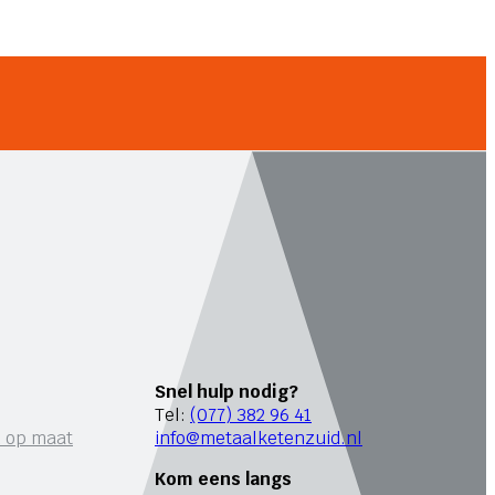
Snel hulp nodig?
Tel:
(077) 382 96 41
n op maat
info@metaalketenzuid.nl
Kom eens langs