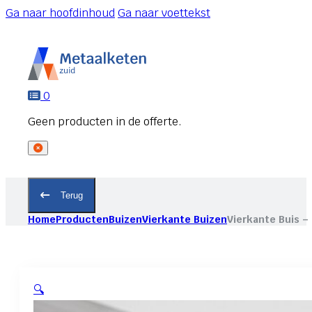
Ga naar hoofdinhoud
Ga naar voettekst
0
Terug
Home
Producten
Buizen
Vierkante Buizen
Vierkante Buis 
🔍