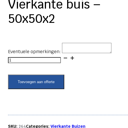
Vierkante buis –
50x50x2
Eventuele opmerkingen:
Vierkante
buis
-
50x50x2
aantal
Toevoegen aan offerte
SKU:
264
Categories:
Vierkante Buizen