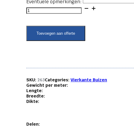
Eventuele opmerkingen:
Vierkante
buis
-
45x45x2
aantal
Toevoegen aan offerte
SKU:
263
Categories:
Vierkante Buizen
Gewicht per meter:
Lengte:
Breedte:
Dikte:
Delen: