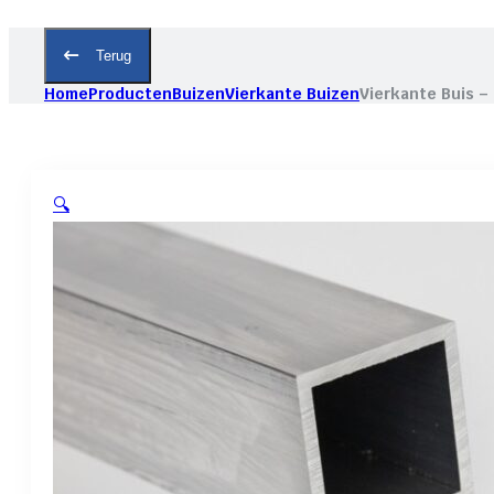
Terug
Home
Producten
Buizen
Vierkante Buizen
Vierkante Buis –
🔍