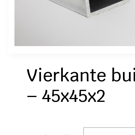
Vierkante bu
– 45x45x2