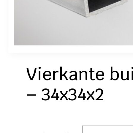
Vierkante bu
– 34x34x2