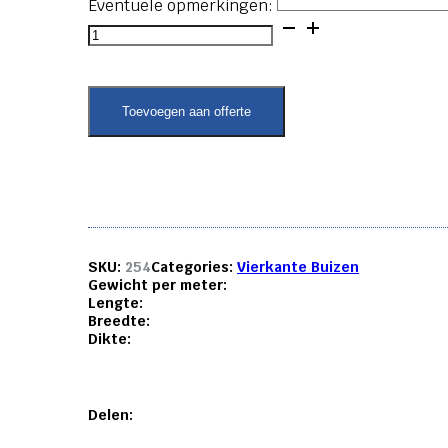
Eventuele opmerkingen:
Vierkante
buis
-
34x34x2
aantal
Toevoegen aan offerte
SKU:
254
Categories:
Vierkante Buizen
Gewicht per meter:
Lengte:
Breedte:
Dikte:
Delen: