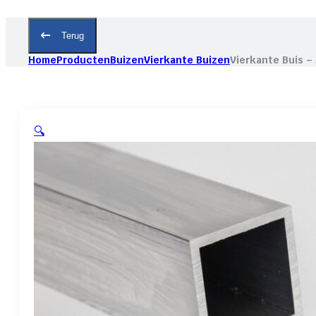
Terug
Home
Producten
Buizen
Vierkante Buizen
Vierkante Buis –
🔍