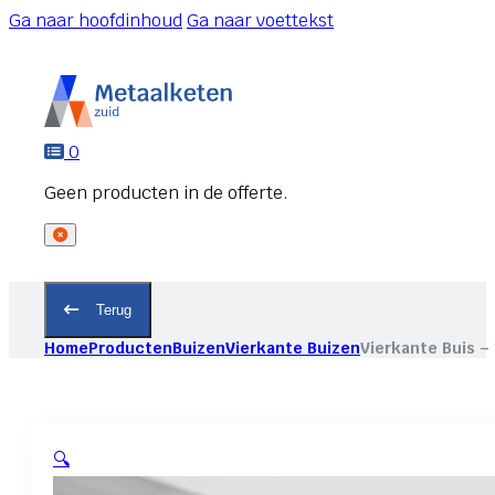
Ga naar hoofdinhoud
Ga naar voettekst
0
Terug
Home
Producten
Buizen
Vierkante Buizen
Vierkante Buis –
🔍