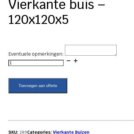
Vierkante buis –
120x120x5
Eventuele opmerkingen:
Vierkante
buis
-
120x120x5
aantal
Toevoegen aan offerte
SKU:
289
Categories:
Vierkante Buizen