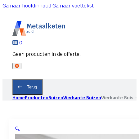
Ga naar hoofdinhoud
Ga naar voettekst
0
Terug
Home
Producten
Buizen
Vierkante Buizen
Vierkante Buis 
🔍