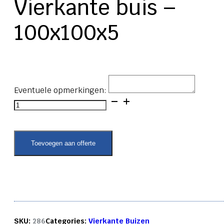
Vierkante buis –
100x100x5
Eventuele opmerkingen:
Vierkante
buis
-
100x100x5
aantal
Toevoegen aan offerte
SKU:
286
Categories:
Vierkante Buizen