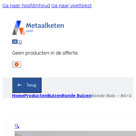
Ga naar hoofdinhoud
Ga naar voettekst
0
Terug
Home
Producten
Buizen
Ronde Buizen
Ronde Buis – 80×4
🔍