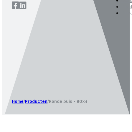
Cook
Disc
Priv
Website laten maken door
Bureau Magneet – Online market
Home
/
Producten
/
Ronde buis - 80x4