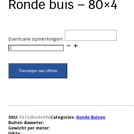
Ronde buis – 80×4
Eventuele opmerkingen:
Ronde
buis
-
80x4
aantal
Toevoegen aan offerte
SKU:
Fb743bc0e19e
Categories:
Ronde Buizen
Buiten diameter:
Gewicht per meter:
Dikte: