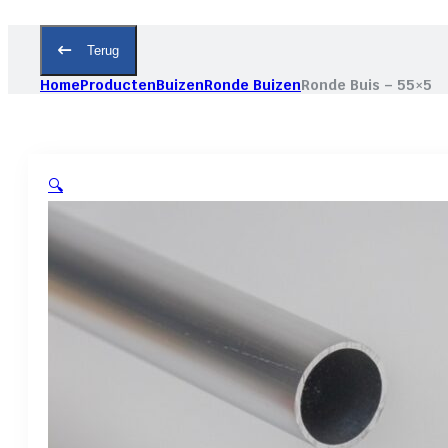
Terug
Home
Producten
Buizen
Ronde Buizen
Ronde Buis – 55×5
🔍