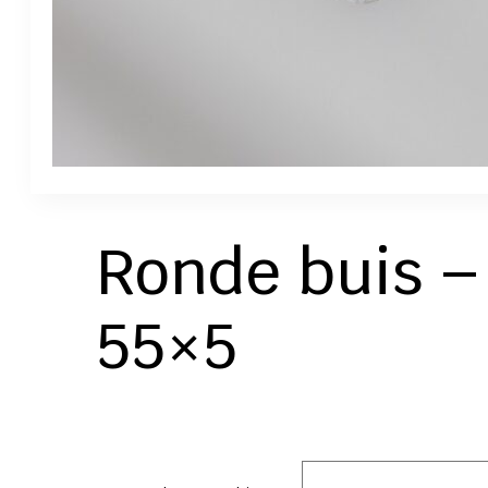
Ronde buis –
55×5