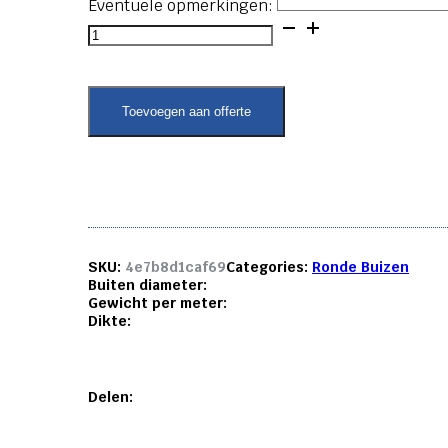
Eventuele opmerkingen:
Ronde
buis
-
55x5
aantal
Toevoegen aan offerte
SKU:
4e7b8d1caf69
Categories:
Ronde Buizen
Buiten diameter:
Gewicht per meter:
Dikte:
Delen: