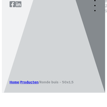
Cook
Disc
Priv
Website laten maken door
Bureau Magneet – Online market
Home
/
Producten
/
Ronde buis - 50x1,5