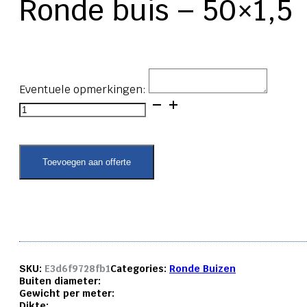
Ronde buis – 50×1,5
Eventuele opmerkingen:
Ronde
buis
-
50x1,5
aantal
Toevoegen aan offerte
SKU:
E3d6f9728fb1
Categories:
Ronde Buizen
Buiten diameter:
Gewicht per meter:
Dikte: