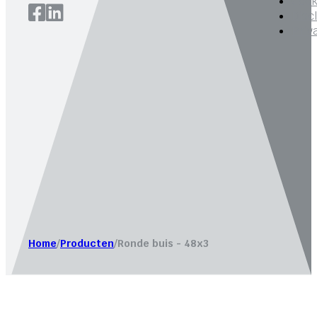
Cook
Disc
Priv
Website laten maken door
Bureau Magneet – Online market
Home
/
Producten
/
Ronde buis - 48x3