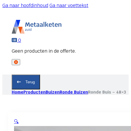
Ga naar hoofdinhoud
Ga naar voettekst
0
Terug
Home
Producten
Buizen
Ronde Buizen
Ronde Buis – 48×3
🔍