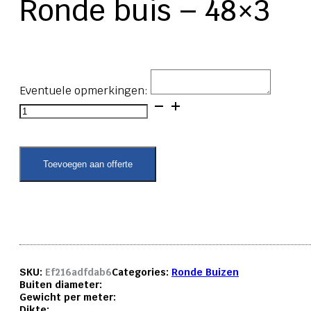
Ronde buis – 48×3
Eventuele opmerkingen:
Ronde
buis
-
48x3
aantal
Toevoegen aan offerte
SKU:
Ef216adfdab6
Categories:
Ronde Buizen
Buiten diameter:
Gewicht per meter:
Dikte: