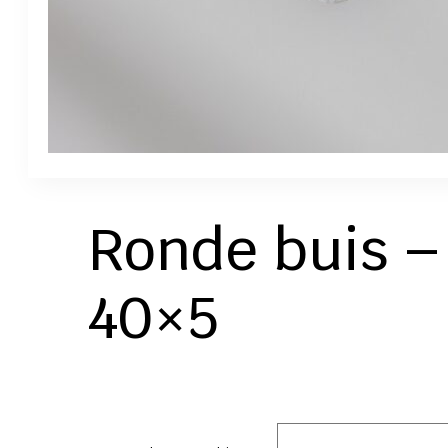
Ronde buis –
40×5