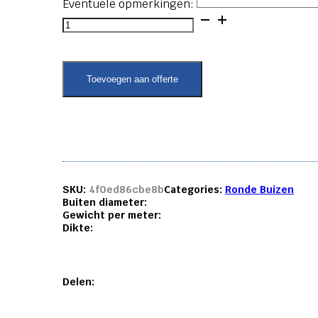
Eventuele opmerkingen:
Ronde
buis
-
40x5
aantal
Toevoegen aan offerte
SKU:
4f0ed86cbe8b
Categories:
Ronde Buizen
Buiten diameter:
Gewicht per meter:
Dikte:
Delen: