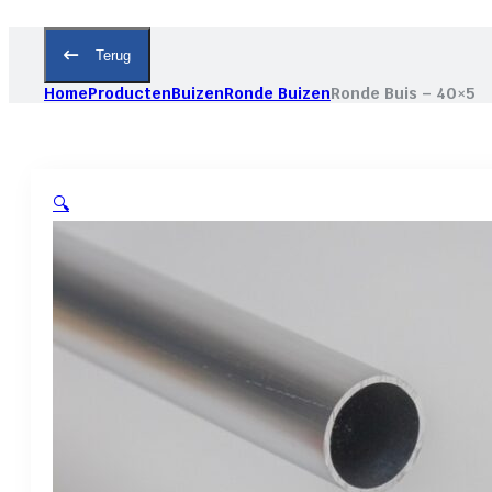
Terug
Home
Producten
Buizen
Ronde Buizen
Ronde Buis – 40×5
🔍