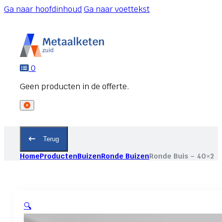
Ga naar hoofdinhoud
Ga naar voettekst
0
Terug
Home
Producten
Buizen
Ronde Buizen
Ronde Buis – 40×2
🔍