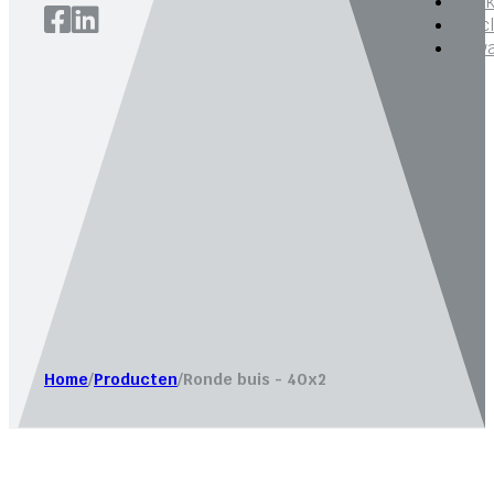
Cook
Disc
Priv
Website laten maken door
Bureau Magneet – Online market
Home
/
Producten
/
Ronde buis - 40x2