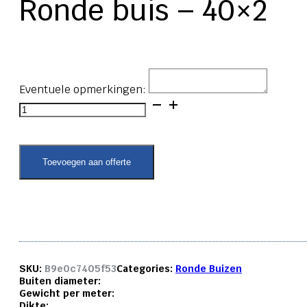
Ronde buis – 40×2
Eventuele opmerkingen:
Ronde
buis
-
40x2
aantal
Toevoegen aan offerte
SKU:
B9e0c7405f53
Categories:
Ronde Buizen
Buiten diameter:
Gewicht per meter:
Dikte: