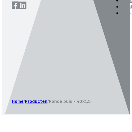
Cook
Disc
Priv
Website laten maken door
Bureau Magneet – Online market
Home
/
Producten
/
Ronde buis - 40x1,5