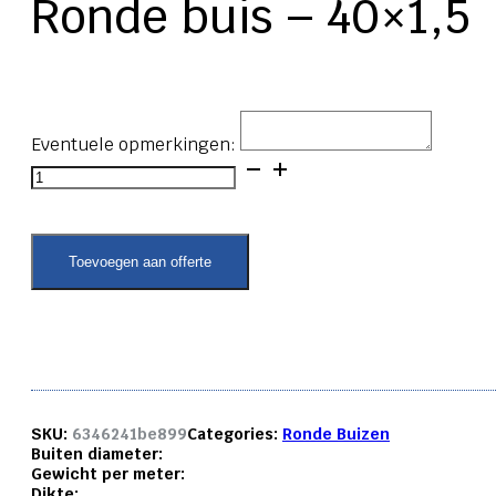
Ronde buis – 40×1,5
Eventuele opmerkingen:
Ronde
buis
-
40x1,5
aantal
Toevoegen aan offerte
SKU:
6346241be899
Categories:
Ronde Buizen
Buiten diameter:
Gewicht per meter:
Dikte: