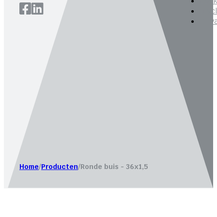
Cook
Disc
Priv
Website laten maken door
Bureau Magneet – Online market
Home
/
Producten
/
Ronde buis - 36x1,5