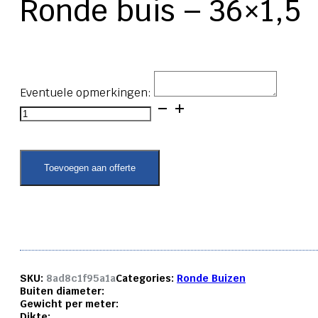
Ronde buis – 36×1,5
Eventuele opmerkingen:
Ronde
buis
-
36x1,5
aantal
Toevoegen aan offerte
SKU:
8ad8c1f95a1a
Categories:
Ronde Buizen
Buiten diameter:
Gewicht per meter:
Dikte: