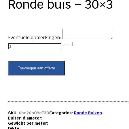
Ronde buis – 30×3
Eventuele opmerkingen:
Ronde
buis
-
30x3
aantal
Toevoegen aan offerte
SKU:
6be26b02c730
Categories:
Ronde Buizen
Buiten diameter:
Gewicht per meter:
Dikte: