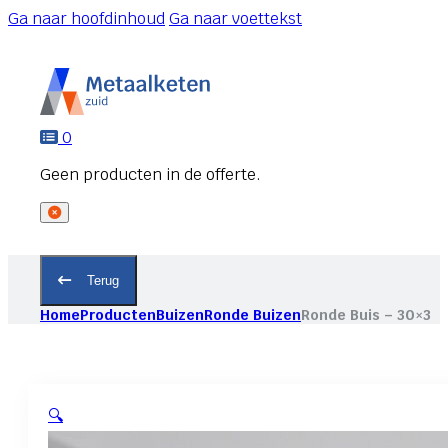
Ga naar hoofdinhoud
Ga naar voettekst
0
Terug
Home
Producten
Buizen
Ronde Buizen
Ronde Buis – 30×3
🔍