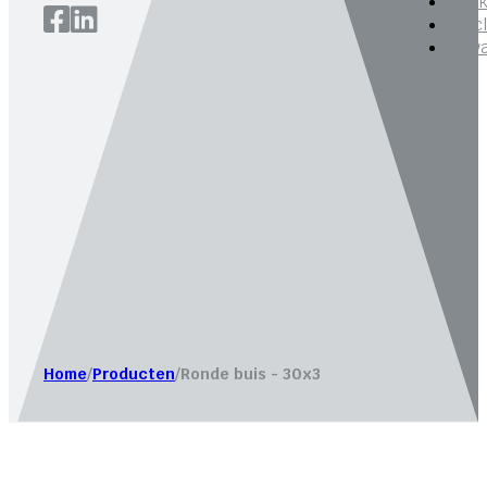
Cook
Disc
Priv
Website laten maken door
Bureau Magneet – Online market
Home
/
Producten
/
Ronde buis - 30x3