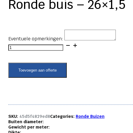
Ronde buis – 26×1,5
Eventuele opmerkingen:
Ronde
buis
-
26x1,5
aantal
Toevoegen aan offerte
SKU:
45d5f4829ed8
Categories:
Ronde Buizen
Buiten diameter:
Gewicht per meter:
Dikte: