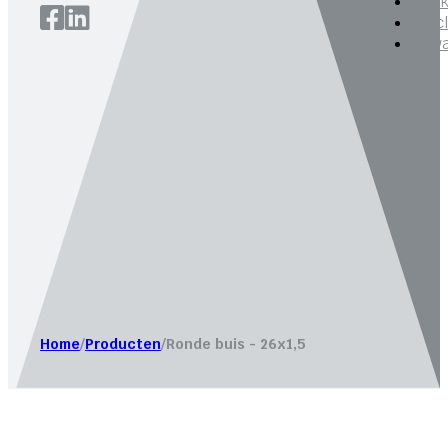
Cook
Disc
Priv
Website laten maken door
Bureau Magneet – Online market
Home
/
Producten
/
Ronde buis - 26x1,5