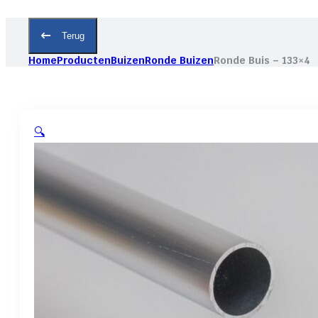
Terug
Home
Producten
Buizen
Ronde Buizen
Ronde Buis – 133×4
🔍