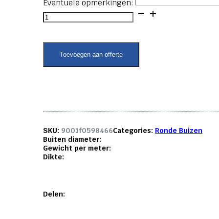
Eventuele opmerkingen:
Ronde
buis
-
133x4
aantal
Toevoegen aan offerte
SKU:
9001f0598466
Categories:
Ronde Buizen
Buiten diameter:
Gewicht per meter:
Dikte:
Delen: