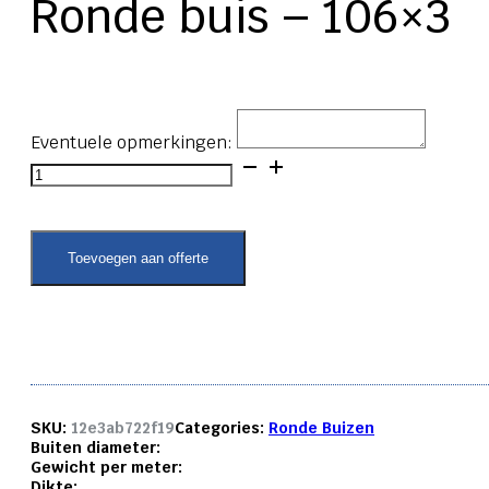
Ronde buis – 106×3
Eventuele opmerkingen:
Ronde
buis
-
106x3
aantal
Toevoegen aan offerte
SKU:
12e3ab722f19
Categories:
Ronde Buizen
Buiten diameter:
Gewicht per meter:
Dikte: