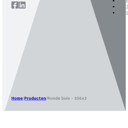
Cook
Disc
Priv
Website laten maken door
Bureau Magneet – Online market
Home
/
Producten
/
Ronde buis - 106x3