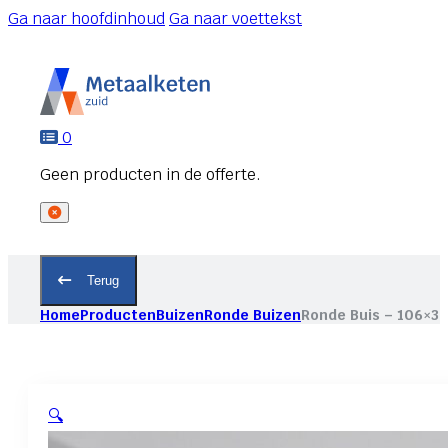
Ga naar hoofdinhoud
Ga naar voettekst
0
Terug
Home
Producten
Buizen
Ronde Buizen
Ronde Buis – 106×3
🔍