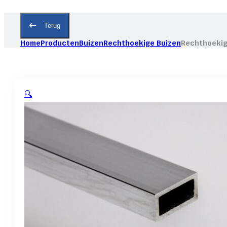
Terug
Home
Producten
Buizen
Rechthoekige Buizen
Rechthoekig
🔍