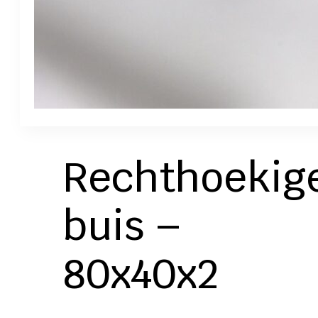
Rechthoekig
buis –
80x40x2