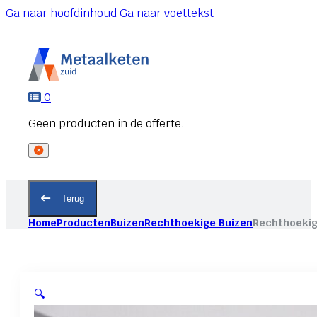
Ga naar hoofdinhoud
Ga naar voettekst
0
Terug
Home
Producten
Buizen
Rechthoekige Buizen
Rechthoekig
🔍