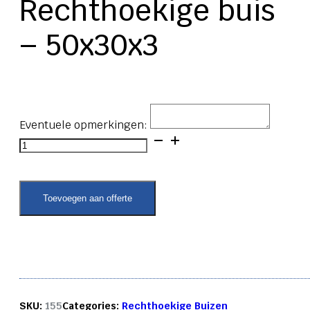
Rechthoekige buis
– 50x30x3
Eventuele opmerkingen:
Rechthoekige
buis
-
50x30x3
aantal
Toevoegen aan offerte
SKU:
155
Categories:
Rechthoekige Buizen