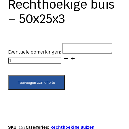
Rechthoekige buis
– 50x25x3
Eventuele opmerkingen:
Rechthoekige
buis
-
50x25x3
aantal
Toevoegen aan offerte
SKU:
152
Categories:
Rechthoekige Buizen