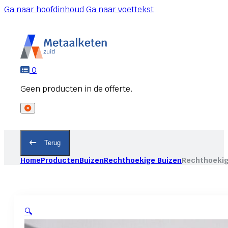
Ga naar hoofdinhoud
Ga naar voettekst
0
Terug
Home
Producten
Buizen
Rechthoekige Buizen
Rechthoekig
🔍