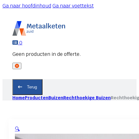
Ga naar hoofdinhoud
Ga naar voettekst
0
Terug
Home
Producten
Buizen
Rechthoekige Buizen
Rechthoekig
🔍