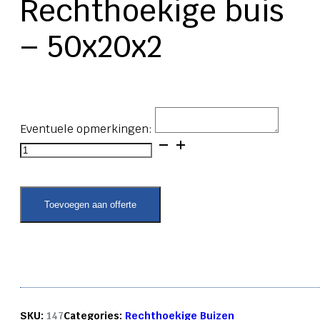
Rechthoekige buis
– 50x20x2
Eventuele opmerkingen:
Rechthoekige
buis
-
50x20x2
aantal
Toevoegen aan offerte
SKU:
147
Categories:
Rechthoekige Buizen