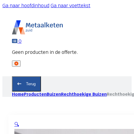
Ga naar hoofdinhoud
Ga naar voettekst
0
Terug
Home
Producten
Buizen
Rechthoekige Buizen
Rechthoekig
🔍