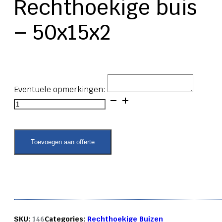
Rechthoekige buis
– 50x15x2
Eventuele opmerkingen:
Rechthoekige
buis
-
50x15x2
aantal
Toevoegen aan offerte
SKU:
146
Categories:
Rechthoekige Buizen