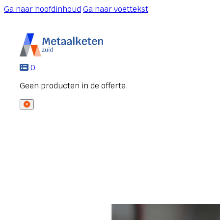
Ga naar hoofdinhoud
Ga naar voettekst
0